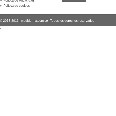
» Política de Privacidad
» Política de cookies
© 2013-2016
|
mediderma.com.co
|
Todos los derechos reservados