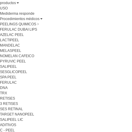
productos
USO
Mediderma responde
Procedimientos médicos
PEELINGS QUIMICOS
FERULAC DUBAI LIPS
AZELAC PEEL
LACTIPEEL
MANDELAC
MELASPEEL
NOMELAN CAFEICO
PYRUVIC PEEL
SALIPEEL
SESGLICOPEEL
SPA PEEL
FERULAC
DNA
TRX
RETISES
3 RETISES
SES RETINAL
TARGET NANOPEEL
SALIPEEL LIC
ADITIVOS
C - PEEL