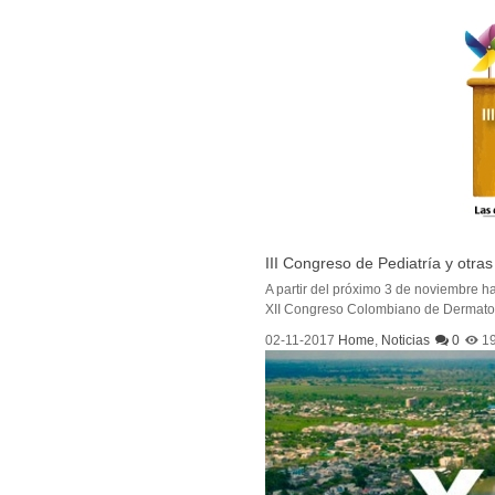
III Congreso de Pediatría y otr
A partir del próximo 3 de noviembre h
XII Congreso Colombiano de Dermatol
02-11-2017
Home
,
Noticias
0
1