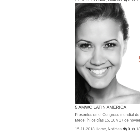
21-02-2019
Home
,
Noticias
0
2
5 AMWC LATIN AMERICA
Presentes en el Congreso mundial de M
Medellín los días 15, 16 y 17 de novie
15-11-2018
Home
,
Noticias
0
1