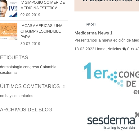
IV SIMPOSIO CCIMER DE
MEDICINA ESTÉTICA
02-09-2019
IMCAS AMERICAS, UNA
CITA IMPRESCINDIBLE
Mediderma News 1
PARA...
Presentamos la nueva edición de Medi
30-07-2019
18-02-2022
Home
,
Noticias
0
4
ETIQUETAS
dermatología
congreso
Colombia
sesderma
ÚLTIMOS COMENTARIOS
no hay comentarios
ARCHIVOS DEL BLOG