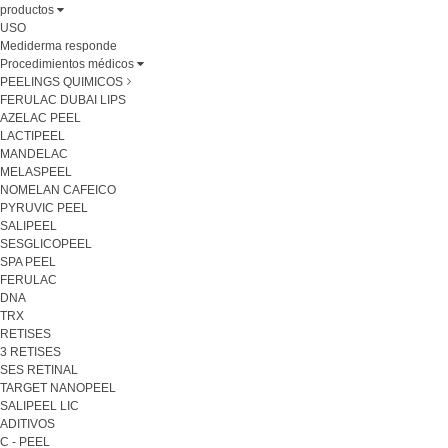
productos
USO
Mediderma responde
Procedimientos médicos
PEELINGS QUIMICOS
FERULAC DUBAI LIPS
AZELAC PEEL
LACTIPEEL
MANDELAC
MELASPEEL
NOMELAN CAFEICO
PYRUVIC PEEL
SALIPEEL
SESGLICOPEEL
SPA PEEL
FERULAC
DNA
TRX
RETISES
3 RETISES
SES RETINAL
TARGET NANOPEEL
SALIPEEL LIC
ADITIVOS
C - PEEL