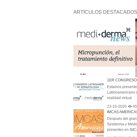
ARTÍCULOS DESTACADO
1ER CONGRESO.
Estamos presente
Latinoamericano 
realidad virtual
23-10-2020
45
IMCAS AMERICAS,
Después del gran 
Sesderma y Medid
presentes en IMCA