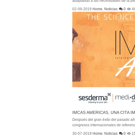
adaptadas a las necesidades de la pie
02-09-2019
Home
,
Noticias
0
4
IMCAS AMERICAS, UNA CITA 
Después del gran éxito del pasado a
congresos internacionales de referenci
30-07-2019
Home
,
Noticias
0
1