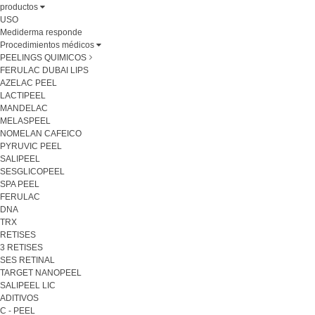
productos
USO
Mediderma responde
Procedimientos médicos
PEELINGS QUIMICOS
FERULAC DUBAI LIPS
AZELAC PEEL
LACTIPEEL
MANDELAC
MELASPEEL
NOMELAN CAFEICO
PYRUVIC PEEL
SALIPEEL
SESGLICOPEEL
SPA PEEL
FERULAC
DNA
TRX
RETISES
3 RETISES
SES RETINAL
TARGET NANOPEEL
SALIPEEL LIC
ADITIVOS
C - PEEL