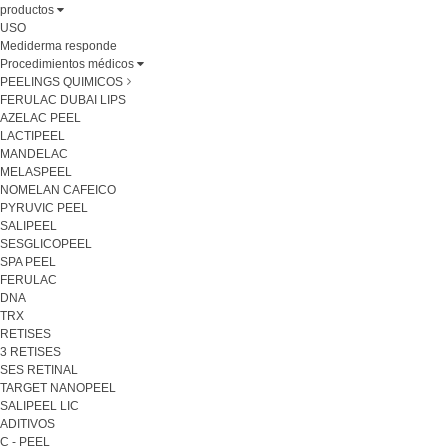
productos
USO
Mediderma responde
Procedimientos médicos
PEELINGS QUIMICOS
FERULAC DUBAI LIPS
AZELAC PEEL
LACTIPEEL
MANDELAC
MELASPEEL
NOMELAN CAFEICO
PYRUVIC PEEL
SALIPEEL
SESGLICOPEEL
SPA PEEL
FERULAC
DNA
TRX
RETISES
3 RETISES
SES RETINAL
TARGET NANOPEEL
SALIPEEL LIC
ADITIVOS
C - PEEL