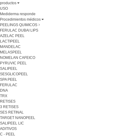
productos
USO
Mediderma responde
Procedimientos médicos
PEELINGS QUIMICOS
FERULAC DUBAI LIPS
AZELAC PEEL
LACTIPEEL
MANDELAC
MELASPEEL
NOMELAN CAFEICO
PYRUVIC PEEL
SALIPEEL
SESGLICOPEEL
SPA PEEL
FERULAC
DNA
TRX
RETISES
3 RETISES
SES RETINAL
TARGET NANOPEEL
SALIPEEL LIC
ADITIVOS
C - PEEL