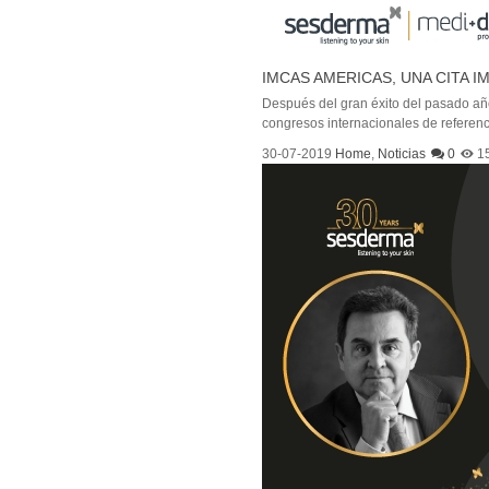
IMCAS AMERICAS, UNA CITA 
Después del gran éxito del pasado a
congresos internacionales de referenci
30-07-2019
Home
,
Noticias
0
1