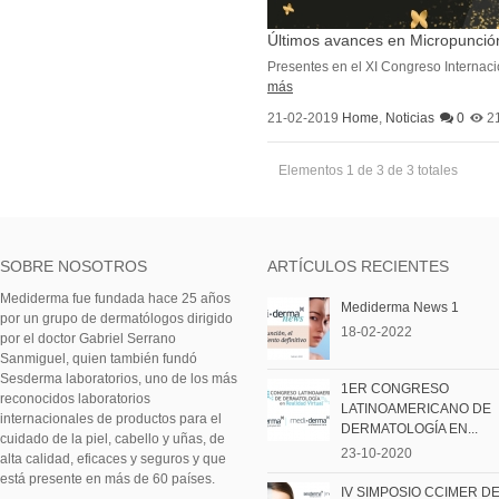
Últimos avances en Micropunci
Presentes en el XI Congreso Internac
más
21-02-2019
Home
,
Noticias
0
2
Elementos 1 de 3 de 3 totales
SOBRE NOSOTROS
ARTÍCULOS RECIENTES
Mediderma fue fundada hace 25 años
Mediderma News 1
por un grupo de dermatólogos dirigido
18-02-2022
por el doctor Gabriel Serrano
Sanmiguel, quien también fundó
Sesderma laboratorios, uno de los más
1ER CONGRESO
reconocidos laboratorios
LATINOAMERICANO DE
internacionales de productos para el
DERMATOLOGÍA EN...
cuidado de la piel, cabello y uñas, de
23-10-2020
alta calidad, eficaces y seguros y que
está presente en más de 60 países.
IV SIMPOSIO CCIMER D