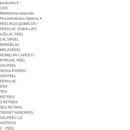
productos
USO
Mediderma responde
Procedimientos médicos
PEELINGS QUIMICOS
FERULAC DUBAI LIPS
AZELAC PEEL
LACTIPEEL
MANDELAC
MELASPEEL
NOMELAN CAFEICO
PYRUVIC PEEL
SALIPEEL
SESGLICOPEEL
SPA PEEL
FERULAC
DNA
TRX
RETISES
3 RETISES
SES RETINAL
TARGET NANOPEEL
SALIPEEL LIC
ADITIVOS
C - PEEL