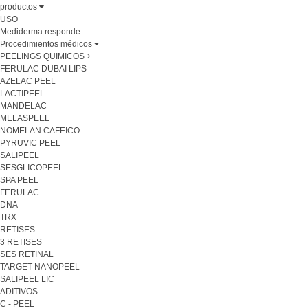
productos
USO
Mediderma responde
Procedimientos médicos
PEELINGS QUIMICOS
FERULAC DUBAI LIPS
AZELAC PEEL
LACTIPEEL
MANDELAC
MELASPEEL
NOMELAN CAFEICO
PYRUVIC PEEL
SALIPEEL
SESGLICOPEEL
SPA PEEL
FERULAC
DNA
TRX
RETISES
3 RETISES
SES RETINAL
TARGET NANOPEEL
SALIPEEL LIC
ADITIVOS
C - PEEL