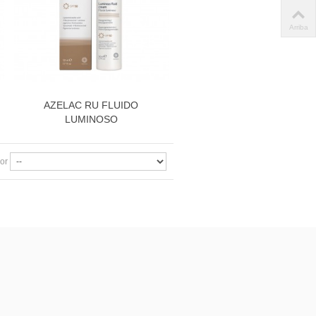
Arriba
AZELAC RU FLUIDO
Más información
LUMINOSO
or