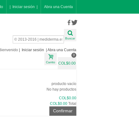
do
| Iniciar sesión |
Abra una Cuenta
Buscar
Bienvenido
| Iniciar sesión |
Abra una Cuenta
0
Carrito
COL$0.00
producto
vacío
No hay productos
COL$0.00
COL$0.00
Total
Confirmar