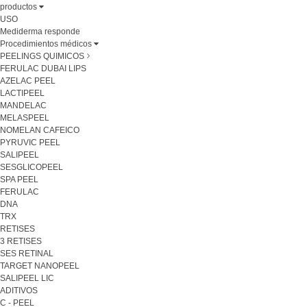
productos
USO
Mediderma responde
Procedimientos médicos
PEELINGS QUIMICOS
FERULAC DUBAI LIPS
AZELAC PEEL
LACTIPEEL
MANDELAC
MELASPEEL
NOMELAN CAFEICO
PYRUVIC PEEL
SALIPEEL
SESGLICOPEEL
SPA PEEL
FERULAC
DNA
TRX
RETISES
3 RETISES
SES RETINAL
TARGET NANOPEEL
SALIPEEL LIC
ADITIVOS
C - PEEL