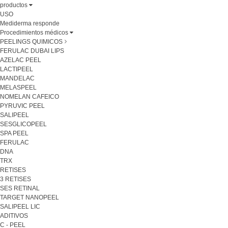
productos
USO
Mediderma responde
Procedimientos médicos
PEELINGS QUIMICOS
FERULAC DUBAI LIPS
AZELAC PEEL
LACTIPEEL
MANDELAC
MELASPEEL
NOMELAN CAFEICO
PYRUVIC PEEL
SALIPEEL
SESGLICOPEEL
SPA PEEL
FERULAC
DNA
TRX
RETISES
3 RETISES
SES RETINAL
TARGET NANOPEEL
SALIPEEL LIC
ADITIVOS
C - PEEL