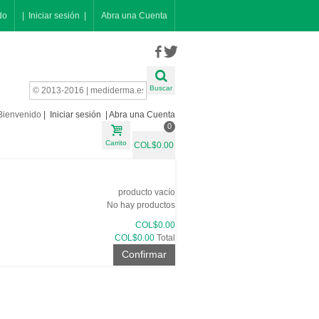
do
| Iniciar sesión |
Abra una Cuenta
Buscar
Bienvenido
| Iniciar sesión |
Abra una Cuenta
0
Carrito
COL$0.00
producto
vacío
No hay productos
COL$0.00
COL$0.00
Total
Confirmar