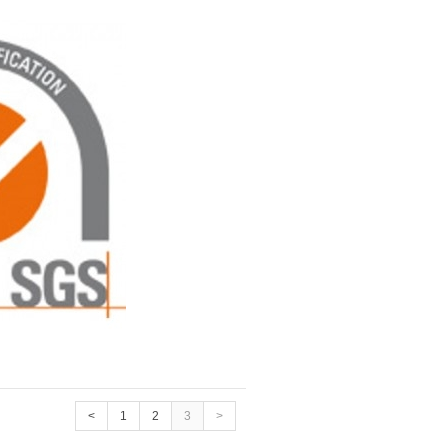
<
1
2
3
>