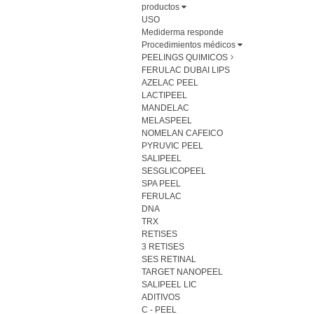
productos
USO
Mediderma responde
Procedimientos médicos
PEELINGS QUIMICOS
FERULAC DUBAI LIPS
AZELAC PEEL
LACTIPEEL
MANDELAC
MELASPEEL
NOMELAN CAFEICO
PYRUVIC PEEL
SALIPEEL
SESGLICOPEEL
SPA PEEL
FERULAC
DNA
TRX
RETISES
3 RETISES
SES RETINAL
TARGET NANOPEEL
SALIPEEL LIC
ADITIVOS
C - PEEL